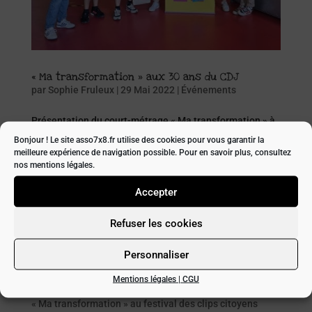
« Ma transformation » aux 30 ans du CDJ
par
Sophie Fruleux
|
29 Mai 2022
|
Événements
Présentation du court-métrage « Ma transformation » à
l’occasion des 30 ans du CDJ le vendredi 27 mai à
Bonjour ! Le site asso7x8.fr utilise des cookies pour vous garantir la
Carmaux. Vendredi 27 mai, les jeunes qui ont participé
meilleure expérience de navigation possible. Pour en savoir plus, consultez
nos mentions légales.
au projet « Ma transformation » ont présenté leur court-
métrage à l’occasion des 30 ans du Conseil...
Accepter
Refuser les cookies
Rechercher
Personnaliser
Recent Posts
Mentions légales | CGU
« Ma transformation » au festival des clips citoyens